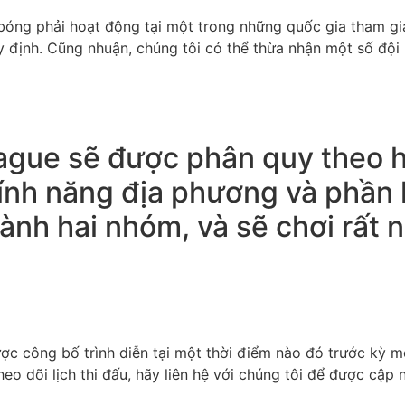
óng phải hoạt động tại một trong những quốc gia tham gia
y định. Cũng nhuận, chúng tôi có thể thừa nhận một số đội
gue sẽ được phân quy theo h
tính năng địa phương và phần l
hành hai nhóm, và sẽ chơi rất 
c công bố trình diễn tại một thời điểm nào đó trước kỳ mở
o dõi lịch thi đấu, hãy liên hệ với chúng tôi để được cập 