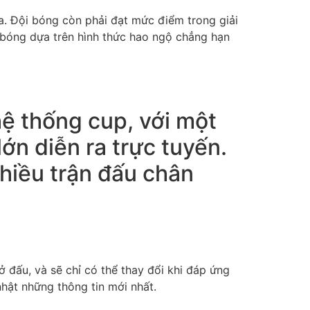
. Đội bóng còn phải đạt mức điểm trong giải
 bóng dựa trên hình thức hao ngộ chẳng hạn
ệ thống cup, với một
ớn diễn ra trực tuyến.
nhiều trận đấu chân
 đấu, và sẽ chỉ có thể thay đổi khi đáp ứng
nhật những thông tin mới nhất.