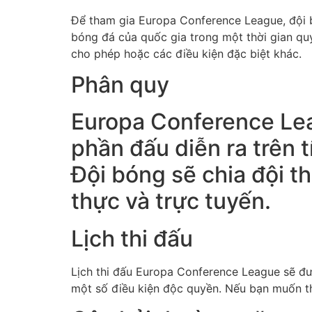
Để tham gia Europa Conference League, đội b
bóng đá của quốc gia trong một thời gian qu
cho phép hoặc các điều kiện đặc biệt khác.
Phân quy
Europa Conference Lea
phần đấu diễn ra trên 
Đội bóng sẽ chia đội t
thực và trực tuyến.
Lịch thi đấu
Lịch thi đấu Europa Conference League sẽ đượ
một số điều kiện độc quyền. Nếu bạn muốn the