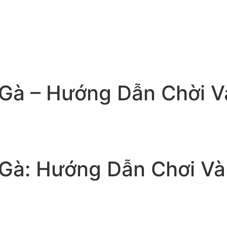
á Gà – Hướng Dẫn Chời 
á Gà: Hướng Dẫn Chơi V