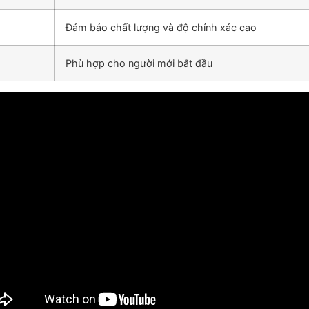
Đảm bảo chất lượng và độ chính xác cao
Phù hợp cho người mới bắt đầu