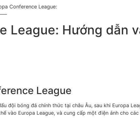
ropa Conference League:
——
e League: Hướng dẫn v
nference League
ấu đội bóng đá chính thức tại châu Âu, sau khi Europa L
 thể vào Europa League, và cung cấp một điện ánh cho các