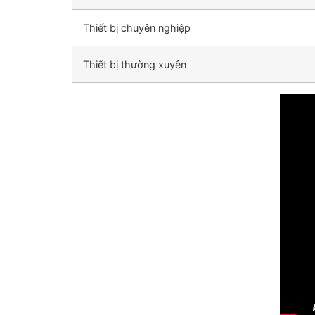
Thiết bị chuyên nghiệp
Thiết bị thường xuyên