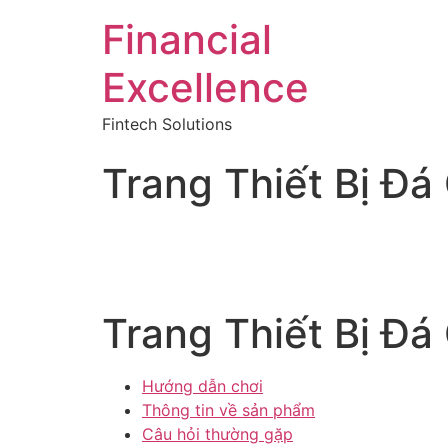
Financial
Excellence
Fintech Solutions
Trang Thiết Bị Đ
Trang Thiết Bị Đ
Hướng dẫn chơi
Thông tin về sản phẩm
Câu hỏi thường gặp