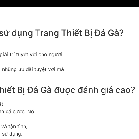
i sử dụng Trang Thiết Bị Đá Gà?
iải trí tuyệt vời cho người
c những ưu đãi tuyệt vời mà
Thiết Bị Đá Gà được đánh giá cao?
át
ành cá cược. Nó
và tận tình,
 sử dụng.