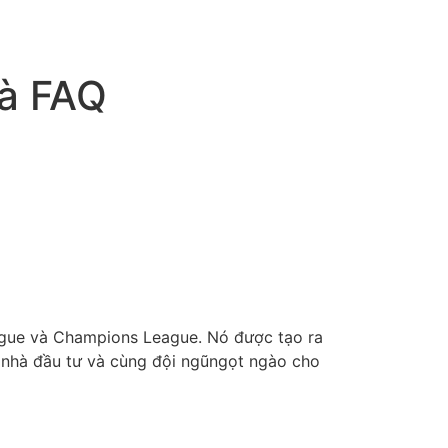
à FAQ
eague và Champions League. Nó được tạo ra
 nhà đầu tư và cùng đội ngũngọt ngào cho