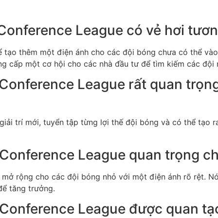
 Conference League có vẻ hơi tươ
tạo thêm một điện ánh cho các đội bóng chưa có thể vào 
 cấp một cơ hội cho các nhà đầu tư để tìm kiếm các đội mớ
 Conference League rất quan trọn
ải trí mới, tuyển tập từng lợi thế đội bóng và có thể tạo
a Conference League quan trọng c
ở rộng cho các đội bóng nhỏ với một điện ánh rõ rệt. Nó 
để tăng trưởng.
a Conference League được quan tạ