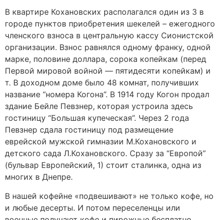
В квартире Кохановских располагался один из 3 в
городе пунктов приобретения шекелей – ежегодного
членского взноса в центральную кассу Сионистской
организации. Взнос равнялся одному франку, одной
марке, половине доллара, сорока копейкам (перед
Первой мировой войной — пятидесяти копейкам) и
т. В доходном доме было 48 комнат, получивших
название “номера Когона”. В 1914 году Когон продал
здание Бейле Певзнер, которая устроила здесь
гостиницу “Большая купеческая”. Через 2 года
Певзнер сдала гостиницу под размещение
еврейской мужской гимназии М.Кохановского и
детского сада Л.Кохановского. Сразу за “Европой”
(бульвар Европейский, 1) стоит сталинка, одна из
многих в Днепре.
В нашей кофейне «подвешивают» не только кофе, но
и любые десерты. И потом переселенцы или
военные получают кофе и пирожные бесплатно.