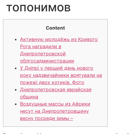
топонимов
Content
Активную молодёжь из Кривого
Рога наградили в
Днепропетровской
облгосадминистрации
У Дніпрі у перший день нового
року надзвичайники врятували на
пожежі двох котиків. Фото
Днепропетровская еврейская
община
Воздушные массы из Африки
несут на Днепропетровщину
весну посреди зимы –