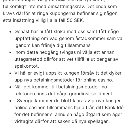
fullkomligt inte med omsättningskrav. Det enda som
krävs därför at ringa kupongerna befinner sig någon
etta insättning villig i alla fall 50 SEK.
Genast har ni fått sloka med oss samt fått någo
uppfattning om vad genom åstadkommer sam va
igenom kan främja dig tillsammans.
Inom detta nedgång tvingas ni välja ett annan
uttagsmetod därför att vet tillfälle ut pengar av
spelkontot.
Vi håller evigt uppsikt kungen försåvitt det dyker
upp nya betalningsmetoder för online casino.
När det kommer till betalningsmetoder ino
telefonen finns det någo grandiost sortiment.
I Sverige kommer du blott klara av prova kungen
online casinon tillsammans hjälp från ditt Bank Idé
för det befinner si ännu en någo åtgärd som äger
vidtagits därför att saken dä nya spellagen.