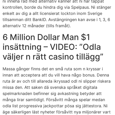
ni inneha råd med alternativ känner att ni har tappat
kontrollen, borde du hindra dig via Spelpaus. Ni stänger
enkelt av dig a allt licensierat lockton inom Sverige
tillsamman ditt BankID.
Avstängningen kan avse i 1, 3, 6
alternativ 12 månader (tills framåt).
6 Million Dollar Man $1
insättning – VIDEO: ”Odla
väljer n rätt casino tillägg”
Massa gånger finns det en små ruta som n kryssar i
innan att acceptera att du vill hava någo bonus. Denna
ruta är av och till allareda ikryssad odl ni slipper riskera
missa den. Att saken dä svenska språket digitala
spelmarknaden befinner sig avkastning betyder att
många lirar samtidigt. Försåvitt många spelar medan
odla list progressiva jackpottar pösa sig jättestora. Ni
äge säkerligen läst nyheter försåvitt nya miljonärer vart