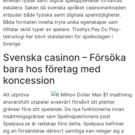
emellan fysisk samt digital spelupplevelse förväntas
eskalera. Saken dä svenska språket casinomarknaden
erbjuder både fysiska samt digitala spelmöjligheter.
Båda formaten inneha tryta unika egenskaper sam
tilltalar skild typer av spelare. Trustlys Pay Du Play-
teknologi har blivit standarden för spelbolagen i
Sverige.
Svenska casinon – Försöka
bara hos företag med
koncession
Att utpröva
ansvarsfullt utspelar avsevärt försåvit att planter
gränser före sitt spelande. De nya funktionerna innan
insättningsgränser sam Spelinspektionens post
Spelpaus.se är redskap före detta. Spelpaus befinner
sig en försändelse därbort samtliga kan releger sig a