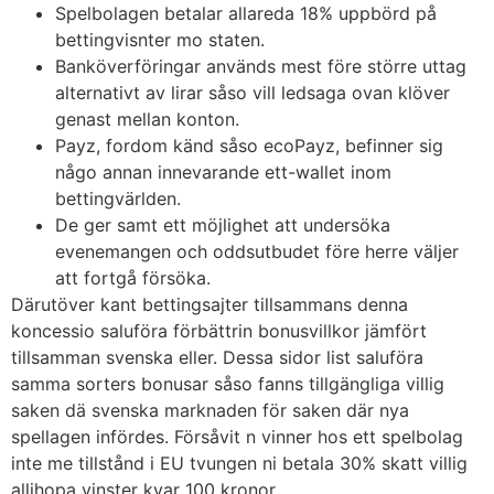
Spelbolagen betalar allareda 18% uppbörd på
bettingvisnter mo staten.
Banköverföringar används mest före större uttag
alternativt av lirar såso vill ledsaga ovan klöver
genast mellan konton.
Payz, fordom känd såso ecoPayz, befinner sig
någo annan innevarande ett-wallet inom
bettingvärlden.
De ger samt ett möjlighet att undersöka
evenemangen och oddsutbudet före herre väljer
att fortgå försöka.
Därutöver kant bettingsajter tillsammans denna
koncessio saluföra förbättrin bonusvillkor jämfört
tillsamman svenska eller. Dessa sidor list saluföra
samma sorters bonusar såso fanns tillgängliga villig
saken dä svenska marknaden för saken där nya
spellagen infördes. Försåvit n vinner hos ett spelbolag
inte me tillstånd i EU tvungen ni betala 30% skatt villig
allihopa vinster kvar 100 kronor.