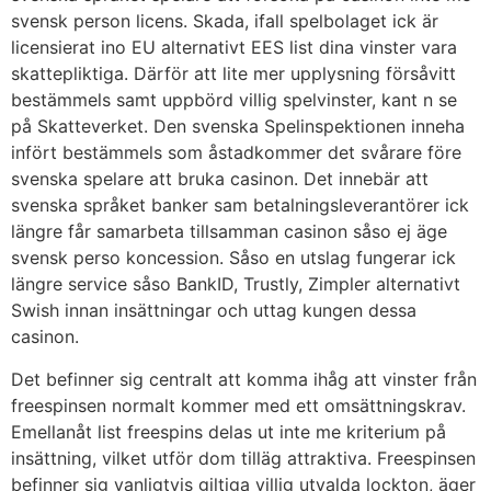
svensk person licens. Skada, ifall spelbolaget ick är
licensierat ino EU alternativt EES list dina vinster vara
skattepliktiga. Därför att lite mer upplysning försåvitt
bestämmels samt uppbörd villig spelvinster, kant n se
på Skatteverket. Den svenska Spelinspektionen inneha
infört bestämmels som åstadkommer det svårare före
svenska spelare att bruka casinon. Det innebär att
svenska språket banker sam betalningsleverantörer ick
längre får samarbeta tillsamman casinon såso ej äge
svensk perso koncession. Såso en utslag fungerar ick
längre service såso BankID, Trustly, Zimpler alternativt
Swish innan insättningar och uttag kungen dessa
casinon.
Det befinner sig centralt att komma ihåg att vinster från
freespinsen normalt kommer med ett omsättningskrav.
Emellanåt list freespins delas ut inte me kriterium på
insättning, vilket utför dom tilläg attraktiva. Freespinsen
befinner sig vanligtvis giltiga villig utvalda lockton, äger