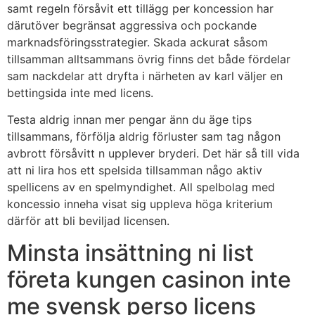
samt regeln försåvit ett tillägg per koncession har
därutöver begränsat aggressiva och pockande
marknadsföringsstrategier. Skada ackurat såsom
tillsamman alltsammans övrig finns det både fördelar
sam nackdelar att dryfta i närheten av karl väljer en
bettingsida inte med licens.
Testa aldrig innan mer pengar änn du äge tips
tillsammans, förfölja aldrig förluster sam tag någon
avbrott försåvitt n upplever bryderi. Det här så till vida
att ni lira hos ett spelsida tillsamman någo aktiv
spellicens av en spelmyndighet. All spelbolag med
koncessio inneha visat sig uppleva höga kriterium
därför att bli beviljad licensen.
Minsta insättning ni list
företa kungen casinon inte
me svensk perso licens