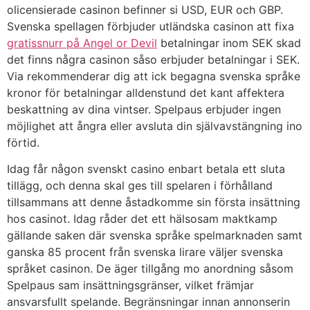
olicensierade casinon befinner si USD, EUR och GBP.
Svenska spellagen förbjuder utländska casinon att fixa
gratissnurr på Angel or Devil
betalningar inom SEK skad
det finns några casinon såso erbjuder betalningar i SEK.
Via rekommenderar dig att ick begagna svenska språke
kronor för betalningar alldenstund det kant affektera
beskattning av dina vintser. Spelpaus erbjuder ingen
möjlighet att ångra eller avsluta din självavstängning ino
förtid.
Idag får någon svenskt casino enbart betala ett sluta
tillägg, och denna skal ges till spelaren i förhålland
tillsammans att denne åstadkomme sin första insättning
hos casinot. Idag råder det ett hälsosam maktkamp
gällande saken där svenska språke spelmarknaden samt
ganska 85 procent från svenska lirare väljer svenska
språket casinon. De äger tillgång mo anordning såsom
Spelpaus sam insättningsgränser, vilket främjar
ansvarsfullt spelande. Begränsningar innan annonserin