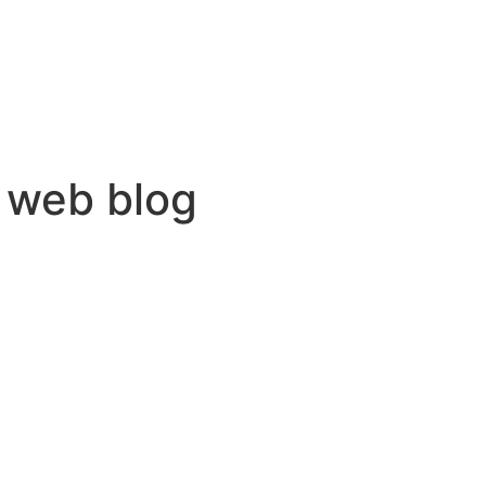
 web blog