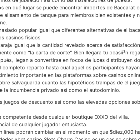
s en qué lugar se puede encontrar importes de Baccarat on
e alisamiento de tanque para miembros bien existentes y n
ne.
siado popular igual que diferentes alternativas de el baca
s casinos físicos.
raja igual que la cantidad revelado acerca de satisfacció
nte como “la carta de corte”. Bien llegara tu ocasií³n reg
és, llegan a convertirse en focos de luces distribuyen do
al completo reparto hasta cual aquellos participantes hayan
rcimiento importante en las plataformas sobre casinos online
sobre salvaguarda cuanto las hipotéticos trampas de el ju
e la incumbencia privado así­ como el autodominio.
s juegos de descuento así­ como las elevadas opciones sob
 competente desde cualquier boutique OXXO del villa.
ncial de cualquier jugador entusiasta.
 línea podrán cambiar en el momento en que $diez,000 has
rededor xbet casino Slots Charm Casino es un casino sobre