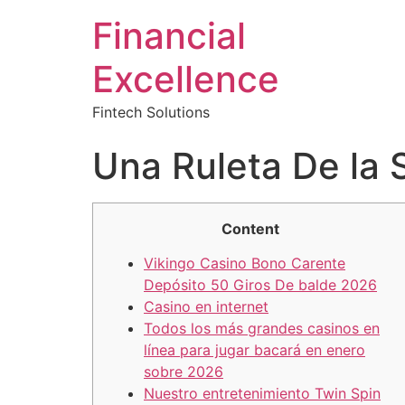
Financial
Excellence
Fintech Solutions
Una Ruleta De la 
Content
Vikingo Casino Bono Carente
Depósito 50 Giros De balde 2026
Casino en internet
Todos los más grandes casinos en
línea para jugar bacará en enero
sobre 2026
Nuestro entretenimiento Twin Spin