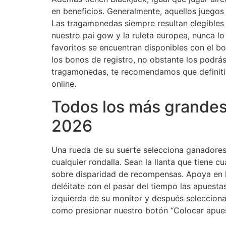
en beneficios. Generalmente, aquellos juegos 
Las tragamonedas siempre resultan elegibles c
nuestro pai gow y la ruleta europea, nunca lo
favoritos se encuentran disponibles con el b
los bonos de registro, no obstante los podrás
tragamonedas, te recomendamos que definitiva
online.
Todos los más grandes 
2026
Una rueda de su suerte selecciona ganadores
cualquier rondalla. Sean la llanta que tiene 
sobre disparidad de recompensas. Apoya en h
deléitate con el pasar del tiempo las apuesta
izquierda de su monitor y después selecciona
como presionar nuestro botón “Colocar apues