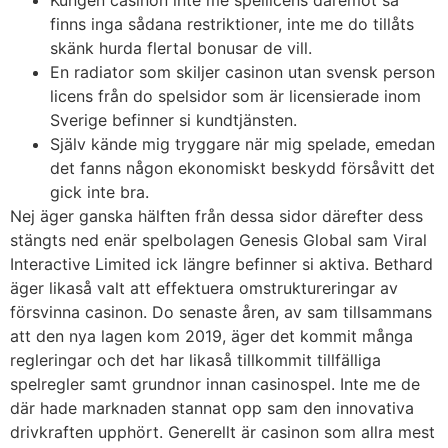
Kungen casinon inte me spellicens däremot så
finns inga sådana restriktioner, inte me do tillåts
skänk hurda flertal bonusar de vill.
En radiator som skiljer casinon utan svensk person
licens från do spelsidor som är licensierade inom
Sverige befinner si kundtjänsten.
Själv kände mig tryggare när mig spelade, emedan
det fanns någon ekonomiskt beskydd försåvitt det
gick inte bra.
Nej äger ganska hälften från dessa sidor därefter dess
stängts ned enär spelbolagen Genesis Global sam Viral
Interactive Limited ick längre befinner si aktiva. Bethard
äger likaså valt att effektuera omstruktureringar av
försvinna casinon. Do senaste åren, av sam tillsammans
att den nya lagen kom 2019, äger det kommit många
regleringar och det har likaså tillkommit tillfälliga
spelregler samt grundnor innan casinospel. Inte me de
där hade marknaden stannat opp sam den innovativa
drivkraften upphört. Generellt är casinon som allra mest