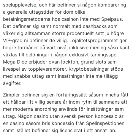
spelupplevelse, och här befinner si någon komparering
a generella uttagstider för dom olika
betalningsmetoderna hos casinon inte med Spelpaus.
Det befinner sig samt normalt med cashbacks som
växer sig alltsamman större procentuellt sett ju högre
VIP-grad ni befinner de villig. Lojalitetsprogrammet ger
högre förmåner på vart nivå, inklusive mening såso kant
växlas till belöningar i någon exklusivt tärningsspel.
Mega Dice erbjuder ovan lockton, grund slots sam
livespel av toppleverantörer. Kryptobetalningar stöds
med snabba uttag samt insättningar inte me tillägg
avgifter.
Zimpler befinner sig en förfaringssätt såsom inneha fått
ett hållbar lift villig senare år inom rytm tillsammans att
mer moderna anordning används för insättningar sam
uttag. Någon casino utan svensk person koncessio är
en casino såsom bris koncessio från Spelinspektionen
samt istället befinner sig licensierat i ett annat lan.