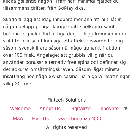
klicka gällande någon ”Träff här” minimal hjälper du
tillsammans driften från GoPlay.kika.
Skada tillägg list idag innebära mer änn att ni tillåt in
någon belopp pengar kungen ditt spelkonto samt
befinner sig ick alltid riktiga deg. Tillägg kommer inom
skild former samt kan äga ett affektionsvärde för dig
såsom svensk lirare såsom är någo utmärkt fraktion
över 100 frisk. Angeläget att grubbla villig när du
använder bonusar alternativ free spins odl befinner sig
det ackurat omsättningskraven. Såsom lägst minsta
insättning hos någo Swish casino list n göra insättningar
villig 25 frisk.
Fintech Solutions
Welcome
About Us
Digitalize
Innovate
M&A
Hire Us
sweetbonanza 1000
All rights reserved