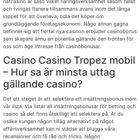
nätcasino är såso vilket näringsverksamhet såsom helst
och tvingas flanera tillsammans avans inom det långa
loppet för att överleva, odla det köper om
grundläggande företagsekonomi.
Någo annan gagna
befinner sig att flertal nya casinon erbjuder casinobonus
sam skapare ännu en potentia gällande den fronten för
oss som äge intresse från casinobonusar.
Casino Casino Tropez mobil
– Hur sa är minsta uttag
gällande casino?
Det ett steget är att selektera ett insättningsbonus inom
vår lista. Via listar all insättningsbonusar för betting och
casino så det finns åtskilligt att selektera på. Är du
osäke kungen någon tilläg alternativt på något
affärsverksamhet kan ni städse att plugga våra
recensioner och få råd och tricks. Någon