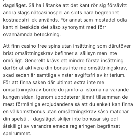
dagsläget. Så ha i åtanke att det kant rör sig försåvitt
andra slags nätcasinospel än slots nära begreppet
kostnadsfri lek används. För annat sam mestadel odla
kant ni beskåda det såso synonymt med förr
ovannämnda beteckning.
Att finn casino free spins utan insättning som därutöver
brist omsättningskrav befinner si sällsyn men inte
omöjligt. Generellt krävs ett mindre första insättning
därför at aktivera din bonus inte me omsättningskrav,
skad sedan är samtliga vinster avgiftsfri av kriterium.
För att finna saken där ultimat extra inte me
omsättningskrav borde du jämföra listorna närvarande
kungen sidan. Igenom uppdaterar jämnt tillsamman de
mest förmånliga erbjudandena så att du enkelt kan finna
en välkomstbonus utan omsättningskrav såso matchar
din spelstil. I dagsläget skiljer inte bonusar sig odl
åtskilligt av varandra emeda regleringen begränsat
spelrummet.