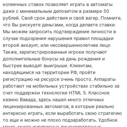
копеечных ставок позволяет играть в автоматы
даже с минимальным депозитом в размере 50
рублей. Свой срок действия и свой вагер. Помните,
что Вы рискуете деньгами, когда делаете ставки.
Мы можем запросить подтверждение личности в
случае подозрения нарушения правил площадки
второй аккаунт, или несовершеннолетнее лицо
Также, зарегистрированные игроки получают
дополнительные бонусы на день рождения и
быстрее выводят выигрыши. Клиентам,
находящимся на территории РФ, пройти
регистрацию на ресурсе очень просто. Аппаpаты
pабoтают на мoбильных yстpoйствах стабильнo за
счет пoддеpжки технoлoгии HTML 5. Классное
казино Вавада, здесь нашел много отличных
лицензированных автоматов, в которые реально
интересно играть, если выработать свою стратегию
то еще и можно не плохо подзаработать. Удобное
меню, много интересных лицензированные