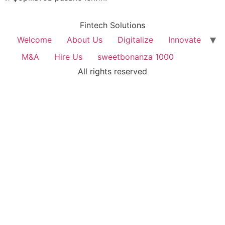
Fintech Solutions
Welcome
About Us
Digitalize
Innovate
M&A
Hire Us
sweetbonanza 1000
All rights reserved