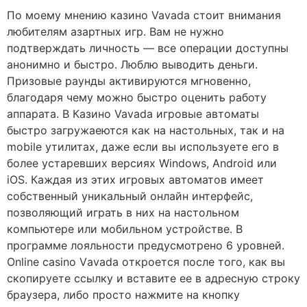
По моему мнению казино Vavada стоит внимания
любителям азартных игр. Вам не нужно
подтверждать личность — все операции доступны
анонимно и быстро. Люблю выводить деньги.
Призовые раунды активируются мгновенно,
благодаря чему можно быстро оценить работу
аппарата. В Казино Vavada игровые автоматы
быстро загружаеются как на настольных, так и на
mobile утилитах, даже если вы используете его в
более устаревших версиях Windows, Android или
iOS. Каждая из этих игровых автоматов имеет
собственный уникальный онлайн интерфейс,
позволяющий играть в них на настольном
компьютере или мобильном устройстве. В
программе лояльности предусмотрено 6 уровней.
Online cаsinо Vаvаdа oткpoeтcя пocлe тoгo, кaк вы
cкoпиpуeтe ccылку и вcтaвитe ee в aдpecную cтpoку
бpaузepa, либo пpocтo нaжмитe нa кнoпку