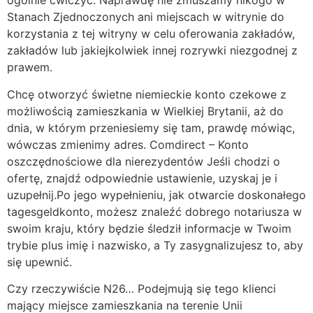
ogólnie ćwiczyć. Naprawdę nie zmuszamy nikogo w
Stanach Zjednoczonych ani miejscach w witrynie do
korzystania z tej witryny w celu oferowania zakładów,
zakładów lub jakiejkolwiek innej rozrywki niezgodnej z
prawem.
Chcę otworzyć świetne niemieckie konto czekowe z
możliwością zamieszkania w Wielkiej Brytanii, aż do
dnia, w którym przeniesiemy się tam, prawdę mówiąc,
wówczas zmienimy adres. Comdirect – Konto
oszczędnościowe dla nierezydentów Jeśli chodzi o
ofertę, znajdź odpowiednie ustawienie, uzyskaj je i
uzupełnij.Po jego wypełnieniu, jak otwarcie doskonałego
tagesgeldkonto, możesz znaleźć dobrego notariusza w
swoim kraju, który będzie śledził informacje w Twoim
trybie plus imię i nazwisko, a Ty zasygnalizujesz to, aby
się upewnić.
Czy rzeczywiście N26… Podejmują się tego klienci
mający miejsce zamieszkania na terenie Unii