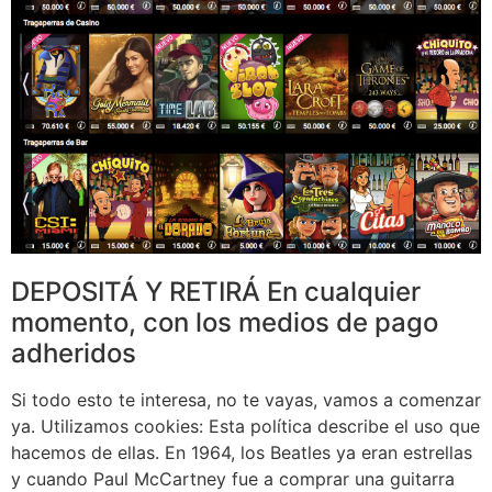
DEPOSITÁ Y RETIRÁ En cualquier
momento, con los medios de pago
adheridos
Si todo esto te interesa, no te vayas, vamos a comenzar
ya. Utilizamos cookies: Esta política describe el uso que
hacemos de ellas. En 1964, los Beatles ya eran estrellas
y cuando Paul McCartney fue a comprar una guitarra