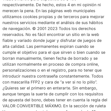
respectivamente. De hecho, estos 4 en mi opinión ni
merecen la pena. En las páginas web municipales
utilizamos cookies propias y de terceros para mejorar
nuestros servicios mediante el análisis de sus hábitos
de navegación. © 2001 2023 Todos los derechos
reservados. No es fácil encontrar un sitio en la web
fiable y variado donde jugar y disfrutar de juegos de
alta calidad. Las permanentes expiran cuando se
cumple el objetivo para el que sirven o bien cuando se
borran manualmente, tienen fecha de borrado y se
utilizan normalmente en proceso de compra online,
personalizaciones o en el registro, para no tener que
introducir nuestra contraseña constantemente. Todos
con mascarilla FFP2 y cara de “a ver si no lo pillo”.
¿Quieres ser el primero en enterarte. Sin embargo,
aunque tengas la suerte de cumplir con los requisitos
de apuesta del bono, debes tener en cuenta la regla del
VALOR CONVERTIBLE MÁXIMO. En la sección de ruleta