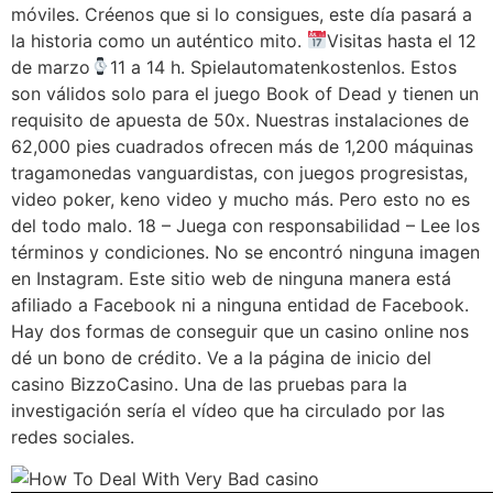
móviles. Créenos que si lo consigues, este día pasará a
la historia como un auténtico mito.
Visitas hasta el 12
de marzo
11 a 14 h. Spielautomatenkostenlos. Estos
son válidos solo para el juego Book of Dead y tienen un
requisito de apuesta de 50x. Nuestras instalaciones de
62,000 pies cuadrados ofrecen más de 1,200 máquinas
tragamonedas vanguardistas, con juegos progresistas,
video poker, keno video y mucho más. Pero esto no es
del todo malo. 18 – Juega con responsabilidad – Lee los
términos y condiciones. No se encontró ninguna imagen
en Instagram. Este sitio web de ninguna manera está
afiliado a Facebook ni a ninguna entidad de Facebook.
Hay dos formas de conseguir que un casino online nos
dé un bono de crédito. Ve a la página de inicio del
casino BizzoCasino. Una de las pruebas para la
investigación sería el vídeo que ha circulado por las
redes sociales.