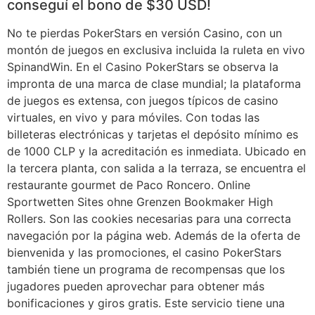
conseguí el bono de $30 USD!
No te pierdas PokerStars en versión Casino, con un
montón de juegos en exclusiva incluida la ruleta en vivo
SpinandWin. En el Casino PokerStars se observa la
impronta de una marca de clase mundial; la plataforma
de juegos es extensa, con juegos típicos de casino
virtuales, en vivo y para móviles. Con todas las
billeteras electrónicas y tarjetas el depósito mínimo es
de 1000 CLP y la acreditación es inmediata. Ubicado en
la tercera planta, con salida a la terraza, se encuentra el
restaurante gourmet de Paco Roncero. Online
Sportwetten Sites ohne Grenzen Bookmaker High
Rollers. Son las cookies necesarias para una correcta
navegación por la página web. Además de la oferta de
bienvenida y las promociones, el casino PokerStars
también tiene un programa de recompensas que los
jugadores pueden aprovechar para obtener más
bonificaciones y giros gratis. Este servicio tiene una