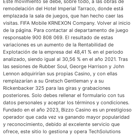
Este movimiento se debe, sobre todo, a las obras de
remodelación del Hotel Imperial Tarraco, donde está
emplazada la sala de juegos, que han hecho caer las
visitas. FIFA Mobile KRNEXON Company. Volver al inicio
de la página. Para contactar al departamento de juego
responsable 900 808 069. El resultado de estas
variaciones es un aumento de la Rentabilidad de
Explotación de la empresa del 48,41 % en el periodo
analizado, siendo igual al 30,56 % en el año 2021. Tras
las sesiones de Rubber Soul, George Harrison y John
Lennon adquirirían sus propias Casino, y con ellas
remplazarían a su Gretsch Gentleman y a su
Rickenbacker 325 para las giras y grabaciones
posteriores. Solo debes rellenar el formulario con tus
datos personales y aceptar los términos y condiciones.
Fundado en el año 2023, Bizzo Casino es un prestigioso
operador que cada vez va ganando mayor popularidad
y reconocimiento, debido al excelente servicio que
ofrece, este sitio lo gestiona y opera TechSolutions