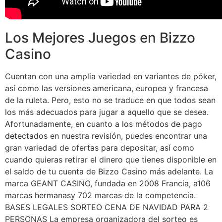
Los Mejores Juegos en Bizzo
Casino
Cuentan con una amplia variedad en variantes de póker,
así como las versiones americana, europea y francesa
de la ruleta. Pero, esto no se traduce en que todos sean
los más adecuados para jugar a aquello que se desea.
Afortunadamente, en cuanto a los métodos de pago
detectados en nuestra revisión, puedes encontrar una
gran variedad de ofertas para depositar, así como
cuando quieras retirar el dinero que tienes disponible en
el saldo de tu cuenta de Bizzo Casino más adelante. La
marca GEANT CASINO, fundada en 2008 Francia, a106
marcas hermanasy 702 marcas de la competencia.
BASES LEGALES SORTEO CENA DE NAVIDAD PARA 2
PERSONAS La empresa organizadora del sorteo es