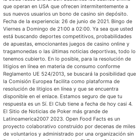
que operan en USA que ofrecen intermitentemente a
sus nuevos usuarios un bono de casino sin depósito.
Fecha de la experiencia: 26 de junio de 2021. Bingo de
Viernes a Domingo de 21:00 a 02:00. Ya sea que usted
está buscando deportes competitivos, probabilidades
de apuestas, emocionantes juegos de casino online y
tragamonedas o las últimas noticias deportivas, todo lo
tenemos cubierto. En lo posible, para la resolución de
litigios en línea en materia de consumo conforme
Reglamento UE 524/2013, se buscará la posibilidad que
la Comisión Europea facilita como plataforma de
resolución de litigios en línea y que se encuentra
disponible en el enlace. Estamos seguro de que tu
respuesta es un Sí. El Club tiene a fecha de hoy casi 4.
El Sitio de Noticias de Poker más grande de
Latinoamerica2007 2023. Open Food Facts es un
proyecto colaborativo construido por decenas de miles
de voluntarios y administrado por una organización sin