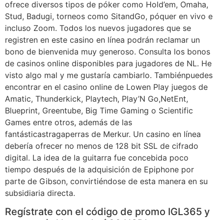
ofrece diversos tipos de póker como Hold’em, Omaha,
Stud, Badugi, torneos como SitandGo, póquer en vivo e
incluso Zoom. Todos los nuevos jugadores que se
registren en este casino en línea podrán reclamar un
bono de bienvenida muy generoso. Consulta los bonos
de casinos online disponibles para jugadores de NL. He
visto algo mal y me gustaría cambiarlo. Tambiénpuedes
encontrar en el casino online de Lowen Play juegos de
Amatic, Thunderkick, Playtech, Play’N Go,NetEnt,
Blueprint, Greentube, Big Time Gaming o Scientific
Games entre otros, además de las
fantásticastragaperras de Merkur. Un casino en línea
debería ofrecer no menos de 128 bit SSL de cifrado
digital. La idea de la guitarra fue concebida poco
tiempo después de la adquisición de Epiphone por
parte de Gibson, convirtiéndose de esta manera en su
subsidiaria directa.
Regístrate con el código de promo IGL365 y