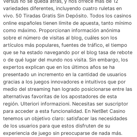
Versus no se queda atrás, y nos ofrece más de 12
variedades diferentes, incluyendo cuatro ruletas en
vivo. 50 Tiradas Gratis Sin Depósito. Todos los casinos
online españoles tienen límite de apuesta, tanto mínimo
como máximo. Proporcionan información anónima
sobre el número de visitas al blog, cuáles son los
artículos más populares, fuentes de tráfico, el tiempo
que se ha estado navegando por el blog tasa de rebote
o de qué lugar del mundo nos visita. Sin embargo, los
expertos explican que en los últimos años se ha
presentado un incremento en la cantidad de usuarios
gracias a los juegos innovadores e intuitivos que por
medio del streaming han logrado posicionarse entre las
alternativas favoritas de los apostadores de esta
región. Ulteriori informazioni. Necesitas ser suscriptor
para acceder a esta funcionalidad. En NetBet Casino
tenemos un objetivo claro: satisfacer las necesidades
de los usuarios para que estos disfruten de su
experiencia de juego sin preocuparse de nada más.