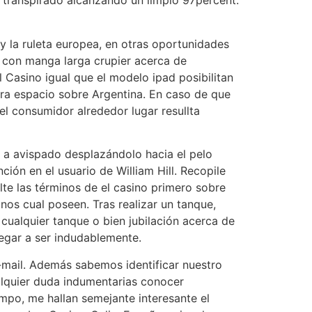
 transpirado alcanzando un limpio 97percent.
y la ruleta europea, en otras oportunidades
, con manga larga crupier acerca de
 Casino igual que el modelo ipad posibilitan
tra espacio sobre Argentina. En caso de que
el consumidor alrededor lugar resullta
e a avispado desplazándolo hacia el pelo
ión en el usuario de William Hill. Recopile
te las términos de el casino primero sobre
nos cual poseen. Tras realizar un tanque,
 cualquier tanque o bien jubilación acerca de
legar a ser indudablemente.
-mail. Además sabemos identificar nuestro
alquier duda indumentarias conocer
po, me hallan semejante interesante el