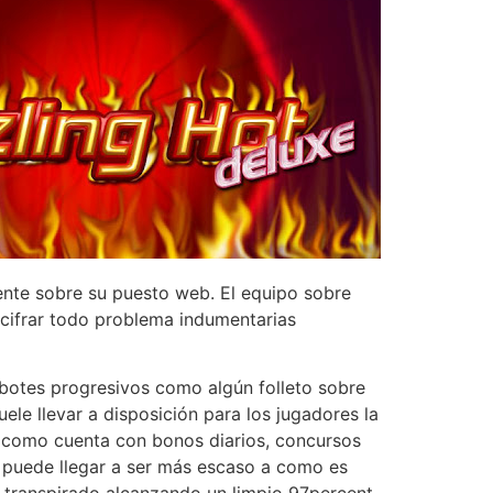
iente sobre su puesto web. El equipo sobre
scifrar todo problema indumentarias
botes progresivos como algún folleto sobre
le llevar a disposición para los jugadores la
­ como cuenta con bonos diarios, concursos
e puede llegar a ser más escaso a como es