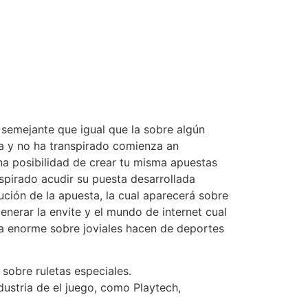
 semejante que igual que la sobre algún
a y no ha transpirado comienza an
una posibilidad de crear tu misma apuestas
nspirado acudir su puesta desarrollada
ución de la apuesta, la cual aparecerá sobre
erar la envite y el mundo de internet cual
e a enorme sobre joviales hacen de deportes
 sobre ruletas especiales.
ustria de el juego, como Playtech,