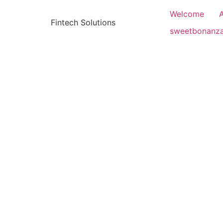
Welcome
Fintech Solutions
sweetbonanz