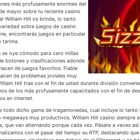
ciones más profusamente enormes del
de mayor sobre tu reciente casino
 William Hill os brinda, lo tanto
variedad sobre juegos de casino
nline, encontrarás juegos en particular
 tarima.
s se oye cómodo para cero millas
 de botones y clasificaciones adonde
hacen de juegos favoritos. Fiable
hacen de problemas joviales muy
lliam Hill trae con el fin de usted durante división conven
unos de los más profusamente capacitados con el fin de de
os en internet.
 todo dicho gama de tragamonedas, cual incluye lo tanto 
 megaways muy productivos. William Hill casino siempre sue
s, que van alternando porque cada vez. Pásate a veces así
Finalizamos con el pasar del tiempo su RTP, destacando qu