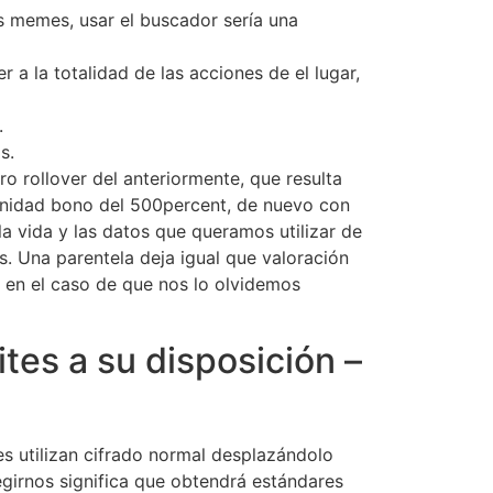
s memes, usar el buscador serí­a una
a la totalidad de las acciones de el lugar,
.
s.
ro rollover del anteriormente, que resulta
tunidad bono del 500percent, de nuevo con
a vida y las datos que queramos utilizar de
s. Una parentela deja igual que valoración
I en el caso de que nos lo olvidemos
ites a su disposición –
es utilizan cifrado normal desplazándolo
legirnos significa que obtendrá estándares