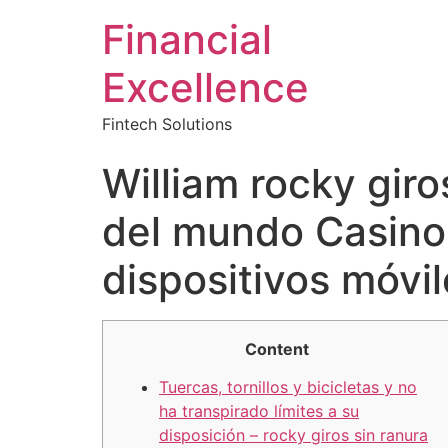
Financial
Excellence
Fintech Solutions
William rocky giro
del mundo Casino 
dispositivos móvi
Content
Tuercas, tornillos y bicicletas y no
ha transpirado límites a su
disposición – rocky giros sin ranura