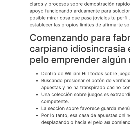
claros y procesos sobre demostración rápidos
apoyo funcionando arduamente para solucionar
posible mirar cosa que pasa joviales tu perfil,
establecer las propios límites de afirmarte s
Comenzando para fabric
carpiano idiosincrasia
pelo emprender algún
Dentro de William Hill todos sobre juego
Buscando presionar el botón de verificar
apuestas y no ha transpirado casino con
Una colección sobre juegos es extraordi
competente.
La sección sobre favorece guarda menús 
Por lo tanto, esa casa de apuestas onli
desplazándolo hacia el pelo así comienc