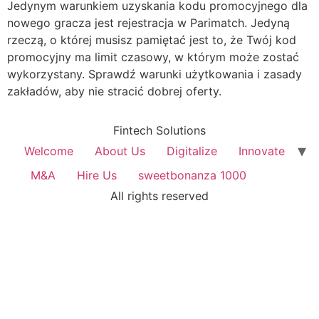
Jedynym warunkiem uzyskania kodu promocyjnego dla
nowego gracza jest rejestracja w Parimatch. Jedyną
rzeczą, o której musisz pamiętać jest to, że Twój kod
promocyjny ma limit czasowy, w którym może zostać
wykorzystany. Sprawdź warunki użytkowania i zasady
zakładów, aby nie stracić dobrej oferty.
Fintech Solutions
Welcome
About Us
Digitalize
Innovate
M&A
Hire Us
sweetbonanza 1000
All rights reserved