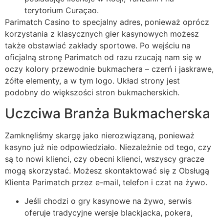
terytorium Curaçao.
Parimatch Casino to specjalny adres, ponieważ oprócz
korzystania z klasycznych gier kasynowych możesz
także obstawiać zakłady sportowe. Po wejściu na
oficjalną stronę Parimatch od razu rzucają nam się w
oczy kolory przewodnie bukmachera – czerń i jaskrawe,
żółte elementy, a w tym logo. Układ strony jest
podobny do większości stron bukmacherskich.
Uczciwa Branża Bukmacherska
Zamknęliśmy skargę jako nierozwiązaną, ponieważ
kasyno już nie odpowiedziało. Niezależnie od tego, czy
są to nowi klienci, czy obecni klienci, wszyscy gracze
mogą skorzystać. Możesz skontaktować się z Obsługą
Klienta Parimatch przez e-mail, telefon i czat na żywo.
Jeśli chodzi o gry kasynowe na żywo, serwis
oferuje tradycyjne wersje blackjacka, pokera,