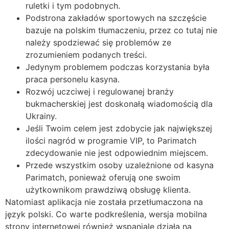
ruletki i tym podobnych.
Podstrona zakładów sportowych na szczęście
bazuje na polskim tłumaczeniu, przez co tutaj nie
należy spodziewać się problemów ze
zrozumieniem podanych treści.
Jedynym problemem podczas korzystania była
praca personelu kasyna.
Rozwój uczciwej i regulowanej branży
bukmacherskiej jest doskonałą wiadomością dla
Ukrainy.
Jeśli Twoim celem jest zdobycie jak największej
ilości nagród w programie VIP, to Parimatch
zdecydowanie nie jest odpowiednim miejscem.
Przede wszystkim osoby uzależnione od kasyna
Parimatch, ponieważ oferują one swoim
użytkownikom prawdziwą obsługę klienta.
Natomiast aplikacja nie została przetłumaczona na
język polski. Co warte podkreślenia, wersja mobilna
strony internetowej również wspaniale działa na