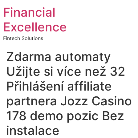
Financial
Excellence
Fintech Solutions
Zdarma automaty
Užijte si více než 32
Přihlášení affiliate
partnera Jozz Casino
178 demo pozic Bez
instalace