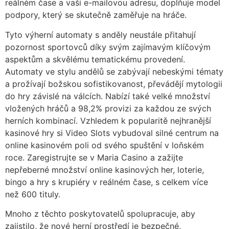
reálném čase a vaši e-mailovou adresu, doplňuje model
podpory, který se skutečně zaměřuje na hráče.
Tyto výherní automaty s anděly neustále přitahují
pozornost sportovců díky svým zajímavým klíčovým
aspektům a skvělému tematickému provedení.
Automaty ve stylu andělů se zabývají nebeskými tématy
a prožívají božskou sofistikovanost, převádějí mytologii
do hry závislé na válcích. Nabízí také velké množství
vložených hráčů a 98,2% provizi za každou ze svých
herních kombinací. Vzhledem k popularitě nejhranější
kasinové hry si Video Slots vybudoval silné centrum na
online kasinovém poli od svého spuštění v loňském
roce. Zaregistrujte se v Maria Casino a zažijte
nepřeberné množství online kasinových her, loterie,
bingo a hry s krupiéry v reálném čase, s celkem více
než 600 tituly.
Mnoho z těchto poskytovatelů spolupracuje, aby
zajistilo, že nové herní prostředí je bezpečné,