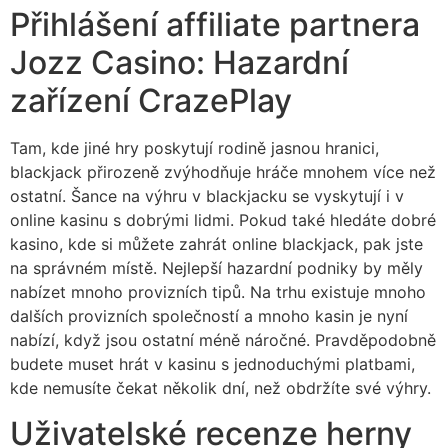
Přihlášení affiliate partnera
Jozz Casino: Hazardní
zařízení CrazePlay
Tam, kde jiné hry poskytují rodině jasnou hranici,
blackjack přirozeně zvýhodňuje hráče mnohem více než
ostatní. Šance na výhru v blackjacku se vyskytují i ​​v
online kasinu s dobrými lidmi. Pokud také hledáte dobré
kasino, kde si můžete zahrát online blackjack, pak jste
na správném místě. Nejlepší hazardní podniky by měly
nabízet mnoho provizních tipů. Na trhu existuje mnoho
dalších provizních společností a mnoho kasin je nyní
nabízí, když jsou ostatní méně náročné. Pravděpodobně
budete muset hrát v kasinu s jednoduchými platbami,
kde nemusíte čekat několik dní, než obdržíte své výhry.
Uživatelské recenze herny